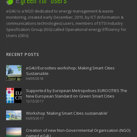
eG4U is a NGO dedicated to energy management & waste
monitoring, created early December, 2015, by ICT (Information &
communications technologies) users, members of ETSI Industry
Specification Group (ISG) called Operational energy Efficiency for
Users (OEU).
RECENT POSTS
eG4U/Eurocities workshop: Making Smart Cities
Sustainable
04/09/2018
Supported by European Metropolises EUROCITIES The
New European Standard on Green Smart Cities
12/12/2017
Workshop ‘Making Smart Cities sustainable’
06/05/2017
Creation of new Non-Governmental Organisation (NGO)
named eG4U