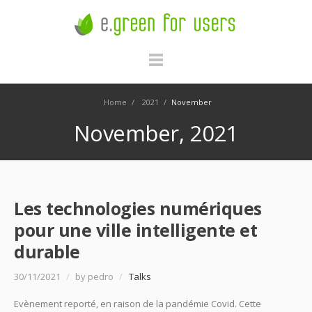
Home
/
2021
/
November
November, 2021
Les technologies numériques
pour une ville intelligente et
durable
30/11/2021
/
by pedro
/
Talks
Evènement reporté, en raison de la pandémie Covid. Cette