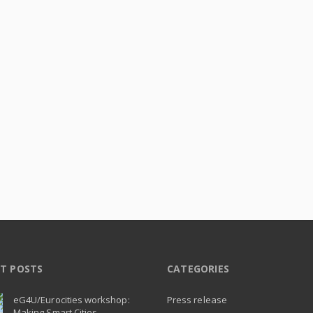
T POSTS
CATEGORIES
eG4U/Eurocities workshop:
Press release
Making Smart Cities