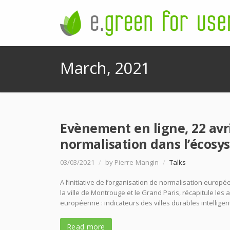
March, 2021
Evènement en ligne, 22 avri
normalisation dans l’écosys
03/03/2021
/
by Pierre Mangin
/
Talks
A l’initiative de l’organisation de normalisation euro
la ville de Montrouge et le Grand Paris, récapitule les
européenne : indicateurs des villes durables intelligen
Read more