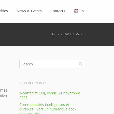
ables
News & Events
Contacts
EN
Home
/
2021
/
March
RECENT POSTS
ITIES,
Montferrat (38), vendr. 21 novembre
Union
2025
Communautés intelligentes et
durables : Vers un numérique éco-
responsable