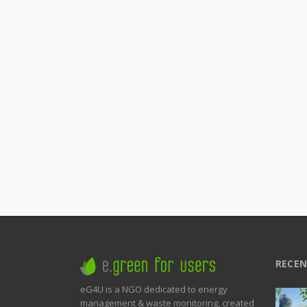
RECEN
eG4U is a NGO dedicated to energy
management & waste monitoring, created