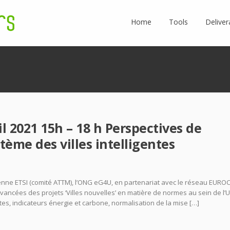
Home
Tools
Deliver
l 2021 15h – 18 h Perspectives de
tème des villes intelligentes
péenne ETSI (comité ATTM), l’ONG eG4U, en partenariat avec le réseau EUROC
 avancées des projets ‘Villes nouvelles’ en matière de normes au sein de l’
tes, indicateurs énergie et carbone, normalisation de la mise […]