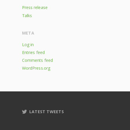
Press release
Talks
META
Log in
Entries feed
Comments feed
WordPress.org
LATEST TWEETS