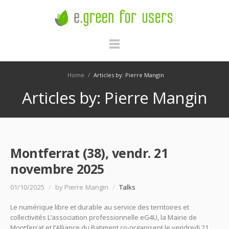
Home
/
Articles by: Pierre Mangin
Articles by: Pierre Mangin
Montferrat (38), vendr. 21
novembre 2025
01/10/2025
/
by Pierre Mangin
/
Talks
Le numérique libre et durable au service des territoires et
collectivités L’association professionnelle eG4U, la Mairie de
Montferrat et l’Alliance du Batiment co-organisent le vendredi 21